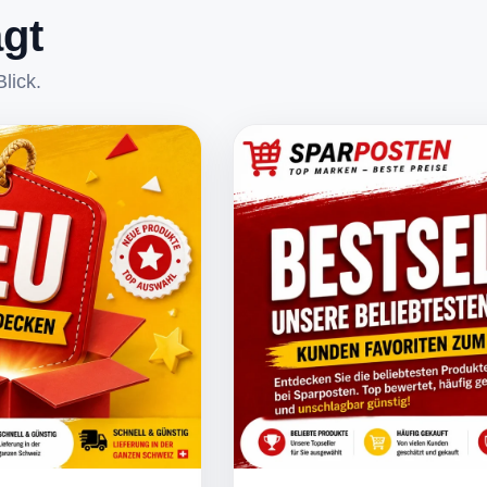
agt
lick.