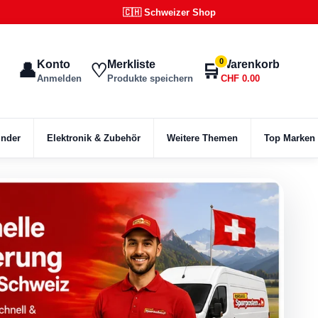
🇨🇭 Schweizer Shop
0
Konto
Merkliste
Warenkorb
👤
🛒
♡
Anmelden
Produkte speichern
CHF 0.00
inder
Elektronik & Zubehör
Weitere Themen
Top Marken