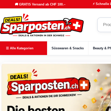
⚡ Schnelle 
🚚 GRATIS Versand ab CHF 100.–
☰ Alle Kategorien
Süsswaren & Snacks
Beauty & Pf