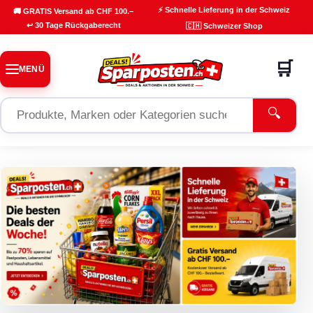
⚡ Schnelle Lieferung in der Schweiz
🚚 GRATIS Versand ab CHF 100.–
↩ 30 Tage Rückgaberecht
🇨🇭 Schweizer Shop
🛒
MENÜ
🔍