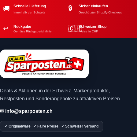
Schnelle Lieferung
Sicher einkaufen
🔒
🚚
Innerhalb der Schweiz
Geschützter Shopify-Checkout
Rückgabe
Schweizer Shop
↩
🇨🇭
Gemäss Rückgaberichtlinie
Preise in CHF
Deals & Aktionen in der Schweiz. Markenprodukte,
Restposten und Sonderangebote zu attraktiven Preisen.
✉ info@sparposten.ch
✓ Originalware ✓ Faire Preise ✓ Schweizer Versand