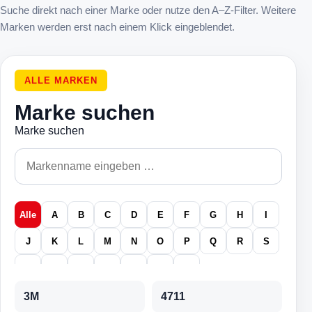
Suche direkt nach einer Marke oder nutze den A–Z-Filter. Weitere
Marken werden erst nach einem Klick eingeblendet.
ALLE MARKEN
Marke suchen
Marke suchen
Alle
A
B
C
D
E
F
G
H
I
J
K
L
M
N
O
P
Q
R
S
T
U
V
W
X
Y
Z
3M
4711